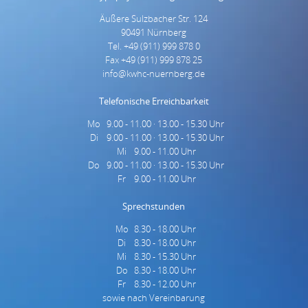
Äußere Sulzbacher Str. 124
90491
Nürnberg
Tel. +49 (911) 999 878 0
Fax +49 (911) 999 878 25
info@kwhc-nuernberg.de
Telefonische Erreichbarkeit
Mo
9.00 - 11.00 · 13.00 - 15.30 Uhr
Montag
Di
9.00 - 11.00 · 13.00 - 15.30 Uhr
Dienstag
Mi
9.00 - 11.00 Uhr
Mittwoch
Do
9.00 - 11.00 · 13.00 - 15.30 Uhr
Donnerstag
Fr
9.00 - 11.00 Uhr
Freitag
Sprechstunden
Mo
8.30 - 18.00 Uhr
Montag
Di
8.30 - 18.00 Uhr
Dienstag
Mi
8.30 - 15.30 Uhr
Mittwoch
Do
8.30 - 18.00 Uhr
Donnerstag
Fr
8.30 - 12.00 Uhr
Freitag
sowie nach Vereinbarung