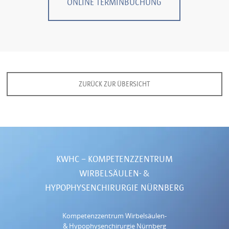
ONLINE TERMINBUCHUNG
ZURÜCK ZUR ÜBERSICHT
KWHC – KOMPETENZZENTRUM
WIRBELSÄULEN- &
HYPOPHYSENCHIRURGIE
NÜRNBERG
Kompetenzzentrum Wirbelsäulen-
& Hypophysenchirurgie Nürnberg