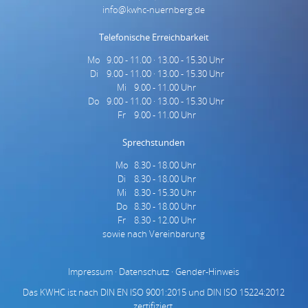
info@kwhc-nuernberg.de
Telefonische Erreichbarkeit
Mo
9.00 - 11.00 · 13.00 - 15.30 Uhr
Montag
Di
9.00 - 11.00 · 13.00 - 15.30 Uhr
Dienstag
Mi
9.00 - 11.00 Uhr
Mittwoch
Do
9.00 - 11.00 · 13.00 - 15.30 Uhr
Donnerstag
Fr
9.00 - 11.00 Uhr
Freitag
Sprechstunden
Mo
8.30 - 18.00 Uhr
Montag
Di
8.30 - 18.00 Uhr
Dienstag
Mi
8.30 - 15.30 Uhr
Mittwoch
Do
8.30 - 18.00 Uhr
Donnerstag
Fr
8.30 - 12.00 Uhr
Freitag
sowie nach Vereinbarung
Impressum
·
Datenschutz
·
Gender-Hinweis
Das KWHC ist nach DIN EN ISO 9001:2015 und DIN ISO 15224:2012
zertifiziert.