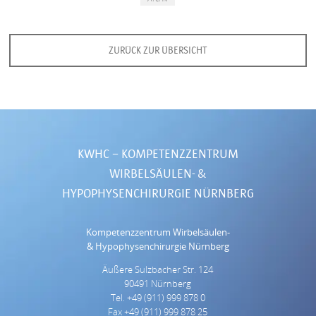
ZURÜCK ZUR ÜBERSICHT
KWHC – KOMPETENZZENTRUM
WIRBELSÄULEN- &
HYPOPHYSENCHIRURGIE
NÜRNBERG
Kompetenzzentrum Wirbelsäulen-
& Hypophysenchirurgie Nürnberg
Äußere Sulzbacher Str. 124
90491
Nürnberg
Tel. +49 (911) 999 878 0
Fax +49 (911) 999 878 25